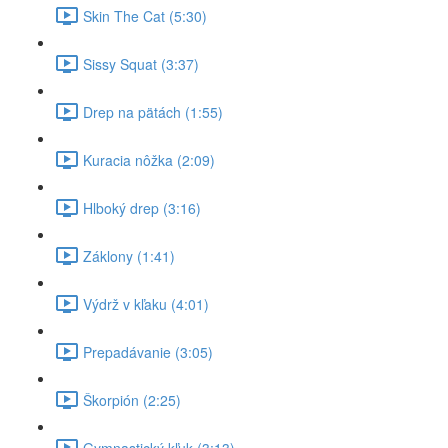
Skin The Cat (5:30)
Sissy Squat (3:37)
Drep na pätách (1:55)
Kuracia nôžka (2:09)
Hlboký drep (3:16)
Záklony (1:41)
Výdrž v kľaku (4:01)
Prepadávanie (3:05)
Škorpión (2:25)
Gymnastický kľuk (3:13)